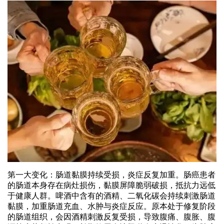
第一大变化：肠道黏膜持续受损，炎症反复加重。肠癌患者
的肠道本身存在病灶损伤，黏膜屏障脆弱破损，抵抗力远低
于健康人群。啤酒中含有的酒精、二氧化碳会持续刺激肠道
黏膜，加重肠道充血、水肿与炎症反应。原本处于修复阶段
的肠道组织，会因酒精刺激反复受损，导致腹痛、腹胀、腹