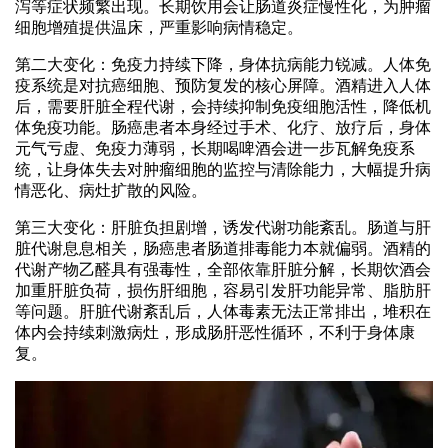
泻等症状频繁出现。长期饮用会让肠道炎症慢性化，为肿瘤
细胞增殖提供温床，严重影响病情稳定。
第二大变化：免疫力持续下降，身体抗病能力锐减。人体免
疫系统是对抗癌细胞、预防复发的核心屏障。酒精进入人体
后，需要肝脏全程代谢，会持续抑制免疫细胞活性，降低机
体免疫功能。肠癌患者本身经过手术、化疗、放疗后，身体
元气亏虚、免疫力薄弱，长期喝啤酒会进一步瓦解免疫系
统，让身体失去对肿瘤细胞的监控与清除能力，大幅提升病
情恶化、病灶扩散的风险。
第三大变化：肝脏负担剧增，诱发代谢功能紊乱。肠道与肝
脏代谢息息相关，肠癌患者肠道排毒能力本就偏弱。酒精的
代谢产物乙醛具有强毒性，全部依靠肝脏分解，长期饮酒会
加重肝脏负荷，损伤肝细胞，容易引发肝功能异常、脂肪肝
等问题。肝脏代谢紊乱后，人体毒素无法正常排出，堆积在
体内会持续刺激病灶，形成肠肝恶性循环，不利于身体康
复。