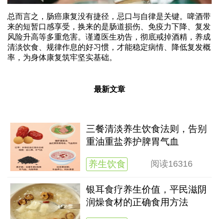
总而言之，肠癌康复没有捷径，忌口与自律是关键。啤酒带
来的短暂口感享受，换来的是肠道损伤、免疫力下降、复发
风险升高等多重危害。谨遵医生劝告，彻底戒掉酒精，养成
清淡饮食、规律作息的好习惯，才能稳定病情、降低复发概
率，为身体康复筑牢坚实基础。
最新文章
三餐清淡养生饮食法则，告别
重油重盐养护脾胃气血
养生饮食
阅读
16316
银耳食疗养生价值，平民滋阴
润燥食材的正确食用方法