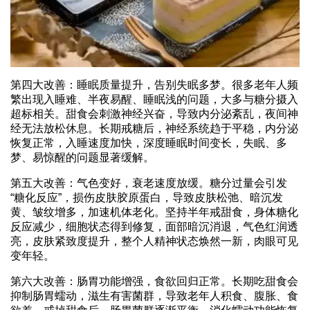
第四大改善：睡眠质量提升，告别失眠多梦。很多老年人频
繁出现入睡难、半夜易醒、睡眠浅的问题，大多与糖分摄入
超标相关。甜食会刺激神经兴奋，导致内分泌紊乱，夜间神
经无法放松休息。长期戒糖后，神经系统趋于平稳，内分泌
恢复正常，入睡速度加快，深度睡眠时间变长，失眠、多
梦、易惊醒的问题显著缓解。
第五大改善：气色变好，衰老速度放缓。糖分过量会引发
“糖化反应”，损伤皮肤胶原蛋白，导致皮肤松弛、暗沉发
黄、皱纹增多，加速机体老化。坚持半年戒甜食，身体糖化
反应减少，细胞状态得到修复，面部暗沉消退，气色红润透
亮，皮肤紧致度提升，整个人精神状态焕然一新，肉眼可见
变年轻。
第六大改善：肠胃功能增强，食欲回归正常。长期吃甜食会
抑制肠胃蠕动，滋生有害菌群，导致老年人积食、腹胀、食