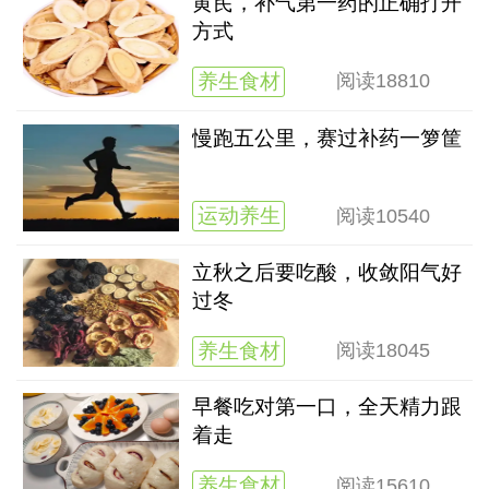
黄芪，补气第一药的正确打开
方式
养生食材
阅读
18810
慢跑五公里，赛过补药一箩筐
运动养生
阅读
10540
立秋之后要吃酸，收敛阳气好
过冬
养生食材
阅读
18045
早餐吃对第一口，全天精力跟
着走
养生食材
阅读
15610