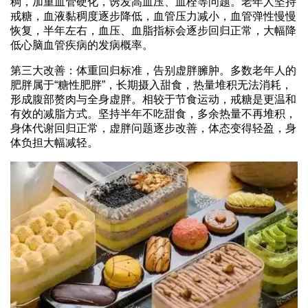
稠，加重血管硬化，诱发高血压、血栓等问题。老年人坚持
戒糖，血液黏稠度逐步降低，血管压力减小，血管弹性慢慢
恢复，半年左右，血压、血脂指标会逐步回归正常，大幅降
低心脑血管疾病的发病概率。
第三大改善：体重回归标准，告别虚胖臃肿。多数老年人的
肥胖属于“糖性肥胖”，长期摄入甜食，热量堆积无法消耗，
形成腹部赘肉与全身虚胖。相较于节食运动，戒糖是更温和
有效的减脂方式。坚持半年不吃甜食，多余热量不再堆积，
身体代谢回归正常，虚胖问题逐步改善，体态变得轻盈，身
体负担大幅减轻。