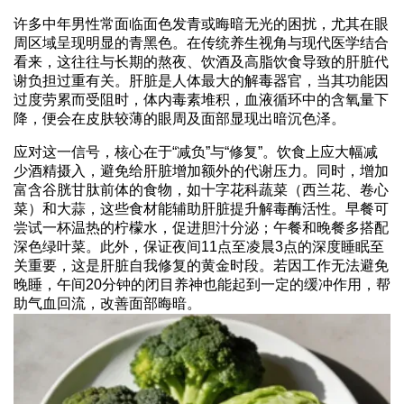
许多中年男性常面临面色发青或晦暗无光的困扰，尤其在眼
周区域呈现明显的青黑色。在传统养生视角与现代医学结合
看来，这往往与长期的熬夜、饮酒及高脂饮食导致的肝脏代
谢负担过重有关。肝脏是人体最大的解毒器官，当其功能因
过度劳累而受阻时，体内毒素堆积，血液循环中的含氧量下
降，便会在皮肤较薄的眼周及面部显现出暗沉色泽。
应对这一信号，核心在于“减负”与“修复”。饮食上应大幅减
少酒精摄入，避免给肝脏增加额外的代谢压力。同时，增加
富含谷胱甘肽前体的食物，如十字花科蔬菜（西兰花、卷心
菜）和大蒜，这些食材能辅助肝脏提升解毒酶活性。早餐可
尝试一杯温热的柠檬水，促进胆汁分泌；午餐和晚餐多搭配
深色绿叶菜。此外，保证夜间11点至凌晨3点的深度睡眠至
关重要，这是肝脏自我修复的黄金时段。若因工作无法避免
晚睡，午间20分钟的闭目养神也能起到一定的缓冲作用，帮
助气血回流，改善面部晦暗。