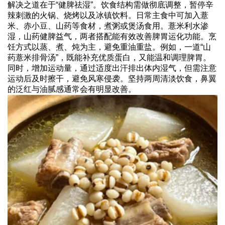
解决之道在于“健脾祛湿”。饮食结构需做彻底调整，暂停辛
辣刺激的火锅、烧烤以及冰镇饮料。日常主食中可加入薏
米、赤小豆、山药等食材，煮粥或煲汤食用。薏米利水渗
湿，山药健脾益气，两者搭配能有效改善脾胃运化功能。烹
饪方式以蒸、煮、炖为主，避免重油重盐。例如，一道“山
药薏米排骨汤”，既能补充优质蛋白，又能温和调理脾胃。
同时，增加运动量，通过适度出汗排出体内湿气，但需注意
运动后及时擦干，避免风寒侵袭。坚持两周清淡饮食，鼻翼
的泛红与油腻感通常会有明显改善。