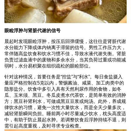
眼睑浮肿与肾脏代谢的信号
晨起时发现眼睑浮肿，按压后回弹缓慢，这往往是肾脏代谢
水分能力下降或体内钠离子滞留的信号。男性工作压力大，
常伴随高盐饮食和饮水习惯不佳，导致水液代谢失衡。肾脏
负责过滤血液中的废物和多余水分，当其负荷过重或功能减
弱时，水分易积聚在组织疏松的眼睑部位。
针对这种情况，首要任务是“控盐”与“利水”。每日食盐摄入
量应严格控制在5克以内，警惕酱油、咸菜、加工肉类中的
隐形盐分。饮食中多引入具有天然利尿作用的食物，如冬
瓜、玉米须、黑豆。冬瓜皮煮水代茶饮，是简单有效的消肿
方；黑豆补肾利水，可做成黑豆豆浆或炖汤。此外，养成规
律饮水的习惯，避免一次性大量饮水，而是全天少量多次，
减轻肾脏瞬间负担。睡前两小时尽量减少饮水，枕头高度适
中，有助于防止晨起水肿。若调整饮食后浮肿持续不退，则
需引起高度重视，及时寻求专业检查。