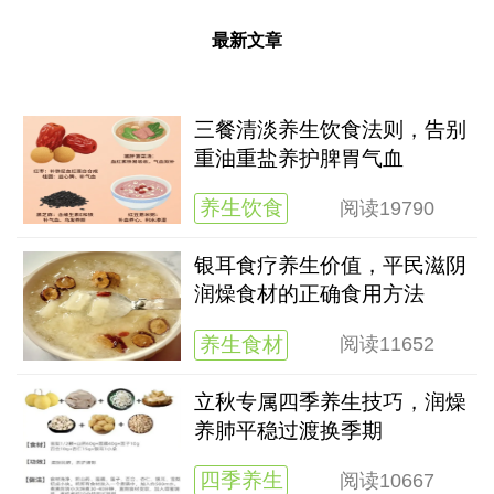
最新文章
三餐清淡养生饮食法则，告别
重油重盐养护脾胃气血
养生饮食
阅读
19790
银耳食疗养生价值，平民滋阴
润燥食材的正确食用方法
养生食材
阅读
11652
立秋专属四季养生技巧，润燥
养肺平稳过渡换季期
四季养生
阅读
10667