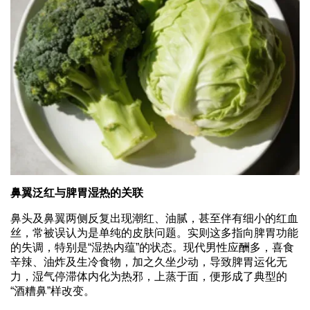
鼻翼泛红与脾胃湿热的关联
鼻头及鼻翼两侧反复出现潮红、油腻，甚至伴有细小的红血
丝，常被误认为是单纯的皮肤问题。实则这多指向脾胃功能
的失调，特别是“湿热内蕴”的状态。现代男性应酬多，喜食
辛辣、油炸及生冷食物，加之久坐少动，导致脾胃运化无
力，湿气停滞体内化为热邪，上蒸于面，便形成了典型的
“酒糟鼻”样改变。