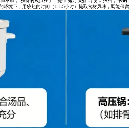
而不腻”。独特的观点在于，提倡“短时快煮”与“分阶投料”。长
环境下，用较短的时间（1-1.5小时）提取食材风味，既能保