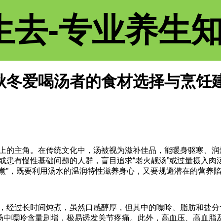
生去-专业养生
秋冬爱喝汤者的食材选择与烹饪
上的主角。在传统文化中，汤被视为滋补佳品，能暖身驱寒、润
或患有慢性基础问题的人群，盲目追求“老火靓汤”或过量摄入肉
烹煮”，既要利用汤水的温润特性滋养身心，又要规避潜在的营养
，经过长时间炖煮，虽然口感醇厚，但其中的嘌呤、脂肪和盐分
使汤中嘌呤含量剧增，极易诱发关节疼痛。此外，高血压、高血脂