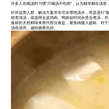
许多人在喝汤时习惯“只喝汤不吃肉”，认为精华都在汤
针对这类人群，解决方案并非完全禁绝汤水，而是进行“食
材煮清汤，或选用去皮鸡肉、鸭肉短时间汆烫后煮汤，并
食材的天然鲜味来替代部分食盐，避免钠摄入超标。对于
汤色清亮，减轻肠胃负担。