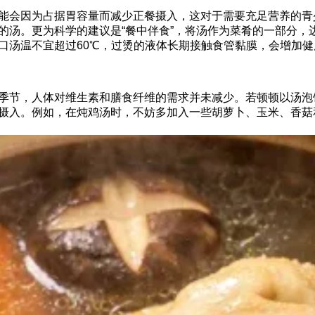
能会因为占据胃容量而减少正餐摄入，这对于需要充足营养的青
的汤。更为科学的建议是“餐中伴食”，将汤作为菜肴的一部分，
口汤温不宜超过60℃，过烫的液体长期接触食管黏膜，会增加
季节，人体对维生素和膳食纤维的需求并未减少。若顿顿以汤泡
摄入。例如，在炖鸡汤时，不妨多加入一些胡萝卜、玉米、香菇