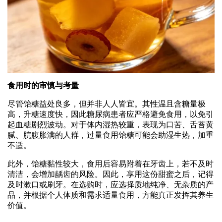
食用时的审慎与考量
尽管饴糖益处良多，但并非人人皆宜。其性温且含糖量极
高，升糖速度快，因此糖尿病患者应严格避免食用，以免引
起血糖剧烈波动。对于体内湿热较重，表现为口苦、舌苔黄
腻、脘腹胀满的人群，过量食用饴糖可能会助湿生热，加重
不适。
此外，饴糖黏性较大，食用后容易附着在牙齿上，若不及时
清洁，会增加龋齿的风险。因此，享用这份甜蜜之后，记得
及时漱口或刷牙。在选购时，应选择质地纯净、无杂质的产
品，并根据个人体质和需求适量食用，方能真正发挥其养生
价值。