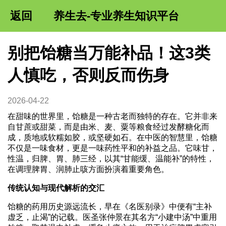
返回
养生去-专业养生知识平台
别把饴糖当万能补品！这3类
人慎吃，否则反而伤身
2026-04-22
在甜味的世界里，饴糖是一种古老而独特的存在。它并非来
自甘蔗或甜菜，而是由米、麦、粟等粮食经过发酵糖化而
成，质地或软糯如胶，或坚硬如石。在中医的智慧里，饴糖
不仅是一味食材，更是一味药性平和的补益之品。它味甘，
性温，归脾、胃、肺三经，以其“甘能缓、温能补”的特性，
在调理脾胃、润肺止咳方面扮演着重要角色。
传统认知与现代解析的交汇
饴糖的药用历史源远流长，早在《名医别录》中便有“主补
虚乏，止渴”的记载。医圣张仲景在其名方“小建中汤”中重用