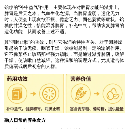
饴糖的“补中益气”作用，主要体现在对脾胃功能的滋养上。
脾胃是后天之本，气血生化之源。当脾胃虚弱，运化无力
时，人便会出现食欲不振、倦怠乏力、面色萎黄等症状。饴
糖的甘温之性，恰能温养脾胃，补充中气，帮助恢复脾胃的
运化功能，从而改善上述不适。
其“润肺止咳”的功效，则与它滋润的特性有关。对于因肺燥
引起的干咳无痰、咽喉干燥，饴糖能起到一定的濡润作用。
它不像某些止咳药那样强力镇咳，而是通过滋养肺阴，缓解
干燥，使咳嗽自然减轻。这种温和的调理方式，尤其适合体
质偏弱或病后初愈的人群。
融入日常的养生食方