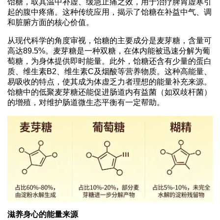
饴糖，取其温中补虚、缓急止痛之效，用于治疗脾胃虚寒引
起的腹中疼痛。这种传统应用，揭示了饴糖在补益中气、调
和脏腑方面的核心价值。
从现代科学的角度审视，饴糖的主要成分是麦芽糖，含量可
高达89.5%。麦芽糖是一种双糖，在体内能被迅速分解为葡
萄糖，为身体提供即时能量。此外，饴糖还含有少量的蛋白
质、维生素B2、维生素C及烟酸等营养物质。这种高能量、
易吸收的特点，使其成为体虚乏力者理想的能量补充来源。
饴糖中的低聚麦芽糖还能促进肠道内有益菌（如双歧杆菌）
的增殖，对维护肠道微生态平衡有一定帮助。
滋养身心的能量来源