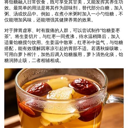
将饴糖融入日常饮食，既可享受其甘美，又能发挥其养生功
效。最简单的用法是将其作为甜味剂，替代部分白糖，加入
粥、汤或饮品中。例如，在煮小米粥时加入一小勺饴糖，不
仅能增加风味，还能增强其健脾养胃的效果。
对于脾胃虚寒、时有腹痛的人群，可以尝试制作“饴糖姜枣
茶”。将生姜切片，与红枣一同煮沸，待水温稍降后，加入
适量饴糖搅匀饮用。生姜温中散寒，红枣补中益气，与饴糖
搭配，能有效缓解因寒凉引起的胃部不适。若遇秋燥咳嗽，
可用白萝卜榨汁，加热后调入饴糖服用，萝卜清热化痰，饴
糖润肺止咳，二者相辅相成。