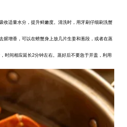
吸收适量水分，提升鲜嫩度。清洗时，用牙刷仔细刷洗蟹
去腥增香，可以在螃蟹身上放几片生姜和葱段，或者在蒸
量，时间相应延长2分钟左右。蒸好后不要急于开盖，利用