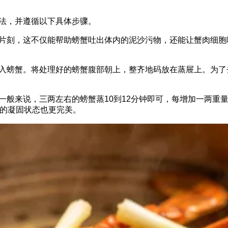
法，并遵循以下具体步骤。
片刻，这不仅能帮助螃蟹吐出体内的泥沙污物，还能让蟹肉细胞
入螃蟹。将处理好的螃蟹腹部朝上，整齐地码放在蒸屉上。为了
一般来说，三两左右的螃蟹蒸10到12分钟即可，每增加一两重
黄的凝固状态也更完美。