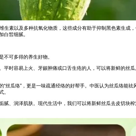
B族维生素以及多种抗氧化物质，这些成分有助于抑制黑色素生成
加白皙细腻。
是不可多得的养生好物。
。平时容易上火、牙龈肿痛或口舌生疮的人，可以将新鲜的丝瓜
的“丝瓜络”，更是一味疏通经络的好帮手。中医认为丝瓜络能祛
式。
垢腻、润泽肌肤。现代生活中，我们可以将新鲜丝瓜去皮切块榨