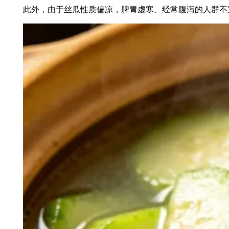
此外，由于丝瓜性质偏凉，脾胃虚寒、经常腹泻的人群不