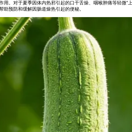
作用。对于夏季因体内热邪引起的口干舌燥、咽喉肿痛等轻微“上
帮助预防和缓解因肠道燥热引起的便秘。