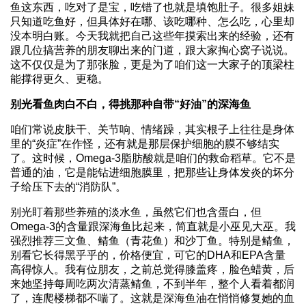
鱼这东西，吃对了是宝，吃错了也就是填饱肚子。很多姐妹
只知道吃鱼好，但具体好在哪、该吃哪种、怎么吃，心里却
没本明白账。今天我就把自己这些年摸索出来的经验，还有
跟几位搞营养的朋友聊出来的门道，跟大家掏心窝子说说。
这不仅仅是为了那张脸，更是为了咱们这一大家子的顶梁柱
能撑得更久、更稳。
别光看鱼肉白不白，得挑那种自带“好油”的深海鱼
咱们常说皮肤干、关节响、情绪躁，其实根子上往往是身体
里的“炎症”在作怪，还有就是那层保护细胞的膜不够结实
了。这时候，Omega-3脂肪酸就是咱们的救命稻草。它不是
普通的油，它是能钻进细胞膜里，把那些让身体发炎的坏分
子给压下去的“消防队”。
别光盯着那些养殖的淡水鱼，虽然它们也含蛋白，但
Omega-3的含量跟深海鱼比起来，简直就是小巫见大巫。我
强烈推荐三文鱼、鲭鱼（青花鱼）和沙丁鱼。特别是鲭鱼，
别看它长得黑乎乎的，价格便宜，可它的DHA和EPA含量
高得惊人。我有位朋友，之前总觉得膝盖疼，脸色蜡黄，后
来她坚持每周吃两次清蒸鲭鱼，不到半年，整个人看着都润
了，连爬楼梯都不喘了。这就是深海鱼油在悄悄修复她的血