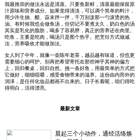
我最推崇的做法永远是清蒸。只要鱼新鲜，清蒸最能保留原
汁原味和营养成分。如果觉得清淡，可以调个简单的料汁，
用少许生抽、醋、蒜末拌一拌，千万别泼那一勺滚烫的热
油。有时候我也会做鱼汤，但切记不要煮太久，奶白色的汤
其实是乳化的脂肪，喝多了容易胖，真正的营养还在肉里。
吃鱼，主要是吃肉，喝汤只是图个热乎。把烹饪方式做减
法，营养吸收才能做加法。
女人到了中年，就像一壶陈年老茶，越品越有味道，但也更
需要细心的呵护。别再把希望寄托在那些神乎其神的偏方
上，回归餐桌，回归自然。挑一条好鱼，用最简单的方式把
它做好，细细咀嚼，感受食物带来的滋养。这份由内而外的
润泽，是任何化妆品都画不出来的。日子长着呢，咱们得吃
得明白，活得漂亮。
最新文章
晨起三个小动作，通经活络焕