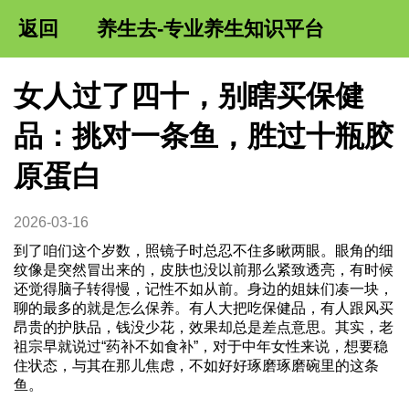
返回
养生去-专业养生知识平台
女人过了四十，别瞎买保健
品：挑对一条鱼，胜过十瓶胶
原蛋白
2026-03-16
到了咱们这个岁数，照镜子时总忍不住多瞅两眼。眼角的细
纹像是突然冒出来的，皮肤也没以前那么紧致透亮，有时候
还觉得脑子转得慢，记性不如从前。身边的姐妹们凑一块，
聊的最多的就是怎么保养。有人大把吃保健品，有人跟风买
昂贵的护肤品，钱没少花，效果却总是差点意思。其实，老
祖宗早就说过“药补不如食补”，对于中年女性来说，想要稳
住状态，与其在那儿焦虑，不如好好琢磨琢磨碗里的这条
鱼。