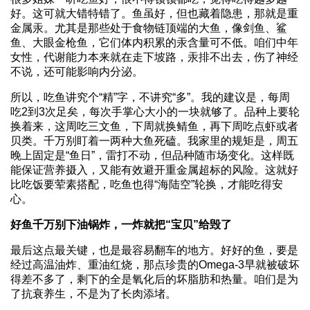
好。这可就大错特错了。鱼虽好，但也藏着隐患，那就是重
金属汞。尤其是那些处于食物链顶端的大鱼，像剑鱼、鲨
鱼、大眼金枪鱼，它们体内积累的汞含量可不低。咱们中年
女性，代谢能力本来就在走下坡路，汞排不出去，伤了神经
不说，还可能影响内分泌。
所以，吃鱼讲究个“精”字，不讲究“多”。我的建议是，每周
吃2到3次足矣，每次手掌心大小的一块就够了。品种上要轮
换着来，这周吃三文鱼，下周就换鲭鱼，再下周吃点虾或者
贝类。千万别盯着一两种大鱼死磕。我家里的规矩是，周五
晚上固定是“鱼日”，雷打不动，但品种随市场变化。这样既
能保证营养摄入，又能有效避开重金属超标的风险。这就好
比吃饭要荤素搭配，吃鱼也得“海陆空”轮换，才能吃得安
心。
好鱼千万别下油锅炸，一炸就把“宝贝”给毁了
最后这点最关键，也是最容易翻车的地方。好好的鱼，要是
经过高温油炸、重油红烧，那点珍贵的Omega-3早就被破坏
得差不多了，剩下的全是氧化后的坏脂肪和热量。咱们是为
了抗衰养生，不是为了长肉添堵。