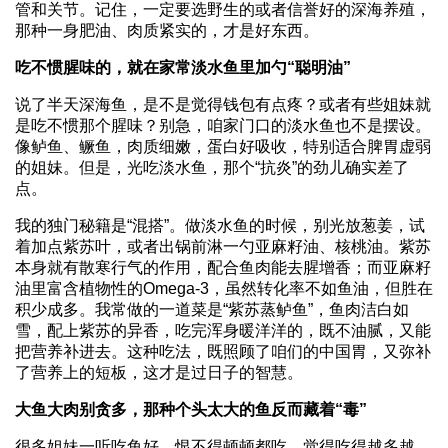
管和关节。记住，一定要选野生的或者信誉好的深海养殖，
那种一身肥油、肉质紧实的，才是好东西。
吃不惯腥味的，就在家常淡水鱼里加勺“聪明油”
说了半天深海鱼，是不是觉得钱包有点疼？或者有些姐妹就
是吃不惯那个腥味？别急，咱家门口的淡水鱼也不是摆设。
像鲈鱼、鳜鱼，肉质细嫩，蛋白好吸收，特别适合脾胃虚弱
的姐妹。但是，光吃淡水鱼，那个“抗炎”的劲儿确实差了
点。
我的独门秘籍是“混搭”。做淡水鱼的时候，别光放葱姜，试
着加点紫苏叶，或者出锅前淋一勺亚麻籽油、核桃油。紫苏
本身就有散寒行气的作用，配合鱼肉能去腥增香；而亚麻籽
油里富含植物性的Omega-3，虽然转化率不如鱼油，但胜在
积少成多。我常做的一道菜是“紫苏蒸鲈鱼”，鱼肉洁白如
雪，配上紫苏的异香，吃完浑身暖洋洋的，既不油腻，又能
把营养补进去。这种吃法，既照顾了咱们的中国胃，又弥补
了营养上的短板，这才是过日子的智慧。
大鱼大肉别贪多，那种个头太大的鱼反而藏着“毒”
很多姐妹一听吃鱼好，恨不得顿顿都吃，觉得吃得越多越