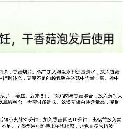
克切块，香菇切片。锅中加入泡发水和适量清水，放入香菇
中得到补充，豆腐不足的赖氨酸在香菇中含量丰富。汤中
泡发切片，姜丝、蒜末备用。将鸡肉与香菇混合，放入蒸锅大
肉氨基酸融合，无需过多调味。这道菜蛋白质含量高，脂肪
后转小火熬30分钟，加入香菇再煮10分钟，出锅前放入青
的不足。早餐食用可维持上午饱腹感，避免血糖大幅波