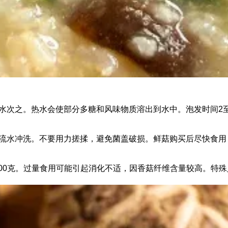
水次之。热水会使部分多糖和风味物质溶出到水中。泡发时间2
流水冲洗。不要用力搓揉，避免菌盖破损。鲜菇购买后尽快食用
至100克。过量食用可能引起消化不适，因香菇纤维含量较高。