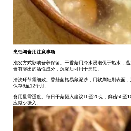
烹饪与食用注意事项
泡发方式影响营养保留。干香菇用冷水浸泡优于热水，温
含有溶出的活性成分，沉淀后可用于烹饪。
清洗环节需细致。香菇菌褶易藏泥沙，用软刷轻刷表面，
保存6至12个月。
食用量需适度。每日干菇摄入建议10至20克，鲜菇50
应减少摄入。