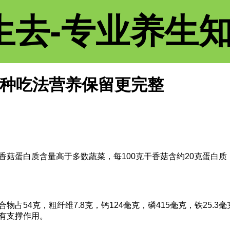
生去-专业养生
3种吃法营养保留更完整
菇蛋白质含量高于多数蔬菜，每100克干香菇含约20克蛋白
4克，粗纤维7.8克，钙124毫克，磷415毫克，铁25.3毫克
有支撑作用。