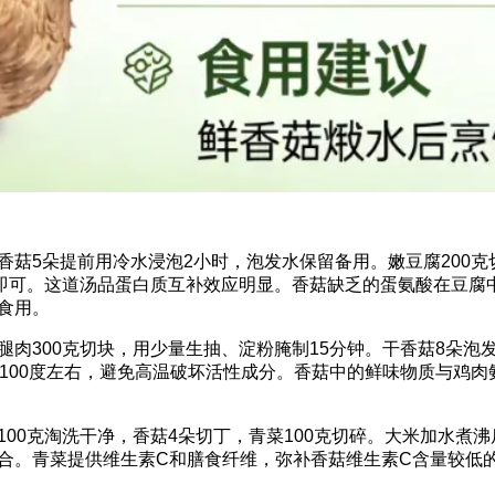
香菇5朵提前用冷水浸泡2小时，泡发水保留备用。嫩豆腐200
花即可。这道汤品蛋白质互补效应明显。香菇缺乏的蛋氨酸在豆腐
食用。
肉300克切块，用少量生抽、淀粉腌制15分钟。干香菇8朵
在100度左右，避免高温破坏活性成分。香菇中的鲜味物质与鸡
00克淘洗干净，香菇4朵切丁，青菜100克切碎。大米加水煮沸
合。青菜提供维生素C和膳食纤维，弥补香菇维生素C含量较低