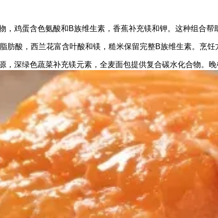
物，鸡蛋含色氨酸和B族维生素，香蕉补充镁和钾。这种组合帮
-3脂肪酸，西兰花富含叶酸和镁，糙米保留完整B族维生素。烹
源，深绿色蔬菜补充镁元素，全麦面包提供复合碳水化合物。晚