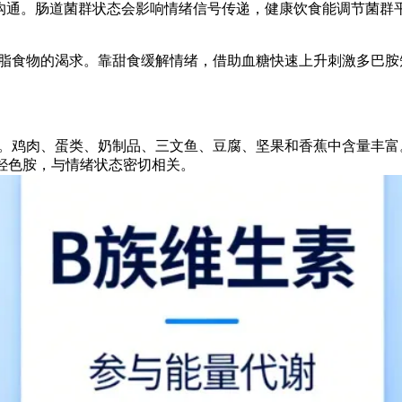
向沟通。肠道菌群状态会影响情绪信号传递，健康饮食能调节菌群
脂食物的渴求。靠甜食缓解情绪，借助血糖快速上升刺激多巴胺
。鸡肉、蛋类、奶制品、三文鱼、豆腐、坚果和香蕉中含量丰富
-羟色胺，与情绪状态密切相关。