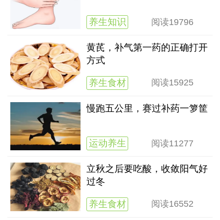
养生知识
阅读
19796
黄芪，补气第一药的正确打开
方式
养生食材
阅读
15925
慢跑五公里，赛过补药一箩筐
运动养生
阅读
11277
立秋之后要吃酸，收敛阳气好
过冬
养生食材
阅读
16552