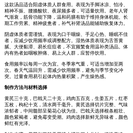
这款汤品适合阳虚体质人群食用。表现为手脚冰凉、怕冷、
精神不振、腰膝酸软、夜尿频多者，可适量饮用。老年人肾
气渐衰，筋骨功能下降，温和药膳有助于维持身体机能。长
期工作劳累、精神疲惫者，补气补肾汤品能辅助恢复体力。
阴虚体质者需谨慎。表现为口干咽燥、手足心热、睡眠不佳
者，应减少饮用频率或调整配方。湿热体质表现为舌苔黄
腻、大便黏滞、易长痘痘者，不宜频繁食用温补类汤品。体
内有热者如咽喉肿痛、易上火人群，应暂停饮用。
食用频率以每周一次为宜。冬季寒气重，可适当增加至两
次。春天气温回升，需减少饮用频率，避免与季节变化冲
突。过量食用易引起体内热量积聚，产生燥热感。
制作方法与材料选择
黄芪三十克，巴戟天二十克，鸡肉五百克，生姜五片，红枣
五枚，枸杞十克，清水两千毫升。黄芪选择切片完整、气味
浓郁者，中间髓部呈菊花心状为佳。巴戟天选择根条粗壮、
颜色紫褐者，避免霉变受潮。鸡肉选择新鲜无异味者，颜色
鲜红有光泽。