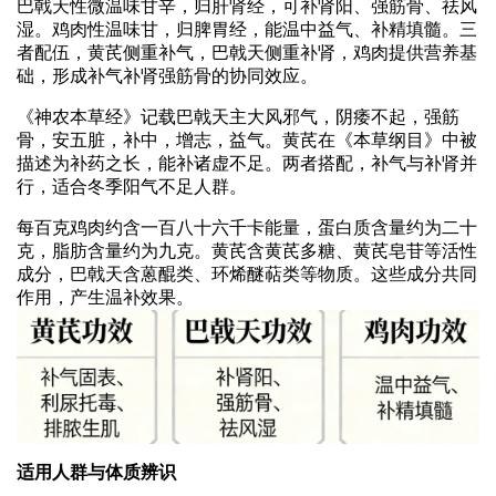
巴戟天性微温味甘辛，归肝肾经，可补肾阳、强筋骨、祛风
湿。鸡肉性温味甘，归脾胃经，能温中益气、补精填髓。三
者配伍，黄芪侧重补气，巴戟天侧重补肾，鸡肉提供营养基
础，形成补气补肾强筋骨的协同效应。
《神农本草经》记载巴戟天主大风邪气，阴痿不起，强筋
骨，安五脏，补中，增志，益气。黄芪在《本草纲目》中被
描述为补药之长，能补诸虚不足。两者搭配，补气与补肾并
行，适合冬季阳气不足人群。
每百克鸡肉约含一百八十六千卡能量，蛋白质含量约为二十
克，脂肪含量约为九克。黄芪含黄芪多糖、黄芪皂苷等活性
成分，巴戟天含蒽醌类、环烯醚萜类等物质。这些成分共同
作用，产生温补效果。
适用人群与体质辨识