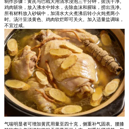
制作步骤：黄芪与巴戟天用清水浸泡三十分钟，搓洗干净。
鸡肉斩块，放入沸水中焯水，去除血沫和腥味，捞出洗净。
所有材料放入砂锅中，加清水大火煮沸后转小火炖煮两小
时。汤汁呈淡黄色、鸡肉软烂即可关火。加入适量盐调味，
不宜过咸。
气喘明显者可增加黄芪用量至四十克，侧重补气固表。腰膝