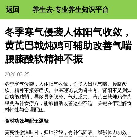
返回
养生去-专业养生知识平台
冬季寒气侵袭人体阳气收敛，
黄芪巴戟炖鸡可辅助改善气喘
腰膝酸软精神不振
2026-03-25
冬季寒气侵袭，人体阳气收敛，许多人出现气喘、腰膝酸
软、精神不振等症状。中医理论认为肾主冬，肾阳不足则温
煦功能减弱，导致畏寒肢冷、气短乏力。黄芪巴戟炖鸡作为
经典温补食疗方，能够辅助改善这些不适，关键在于理解食
材特性与合理配伍。
食材功效与配伍逻辑
黄芪性微温味甘，归肺脾经，有补气固表、增强体力功效。