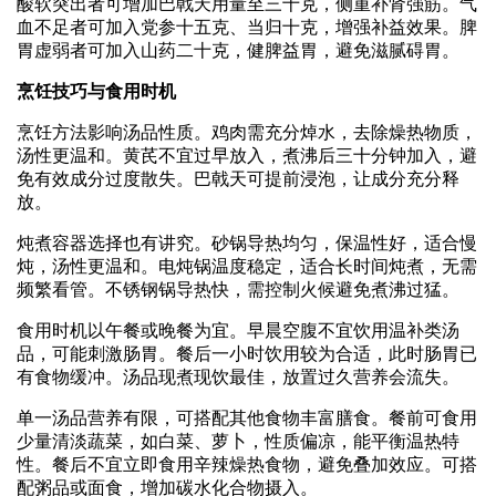
酸软突出者可增加巴戟天用量至三十克，侧重补肾强筋。气
血不足者可加入党参十五克、当归十克，增强补益效果。脾
胃虚弱者可加入山药二十克，健脾益胃，避免滋腻碍胃。
烹饪技巧与食用时机
烹饪方法影响汤品性质。鸡肉需充分焯水，去除燥热物质，
汤性更温和。黄芪不宜过早放入，煮沸后三十分钟加入，避
免有效成分过度散失。巴戟天可提前浸泡，让成分充分释
放。
炖煮容器选择也有讲究。砂锅导热均匀，保温性好，适合慢
炖，汤性更温和。电炖锅温度稳定，适合长时间炖煮，无需
频繁看管。不锈钢锅导热快，需控制火候避免煮沸过猛。
食用时机以午餐或晚餐为宜。早晨空腹不宜饮用温补类汤
品，可能刺激肠胃。餐后一小时饮用较为合适，此时肠胃已
有食物缓冲。汤品现煮现饮最佳，放置过久营养会流失。
单一汤品营养有限，可搭配其他食物丰富膳食。餐前可食用
少量清淡蔬菜，如白菜、萝卜，性质偏凉，能平衡温热特
性。餐后不宜立即食用辛辣燥热食物，避免叠加效应。可搭
配粥品或面食，增加碳水化合物摄入。