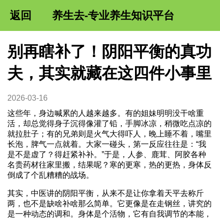
返回
养生去-专业养生知识平台
别再瞎补了！阴阳平衡的真功
夫，其实就藏在这四件小事里
2026-03-16
这些年，身边喊累的人越来越多。有的姐妹明明没干啥重
活，却总觉得身子沉得像灌了铅，手脚冰凉，稍微吃点凉的
就拉肚子；有的兄弟则是火气大得吓人，晚上睡不着，嘴里
长泡，脾气一点就着。大家一碰头，第一反应往往是：“我
是不是虚了？得赶紧补补。”于是，人参、鹿茸、阿胶各种
名贵药材往家里搬，结果呢？寒的更寒，热的更热，身体反
倒成了个乱糟糟的战场。
其实，中医讲的阴阳平衡，从来不是让你拿着天平去称斤
两，也不是缺啥补啥那么简单。它更像是在走钢丝，讲究的
是一种动态的调和。身体是个活物，它有自我调节的本能，