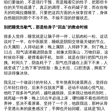
咱们要做的，不是强行干预，而是顺着它的性子，把那些卡
住的关节给疏通了。真正的调理，不在药罐子里，而在你每
天的吃喝拉撒睡里。只要把这四方面的火候拿捏准了，身体
自然能回到那个不冷不热、不燥不湿的舒服状态。
别把睡觉当歇气，那是给身子“回血”的救命时候
很多人觉得，睡觉就是让脑子停一停，让肌肉松一松。这话
说对了一半。在中医眼里，睡眠是阴阳交替最关键的节点。
白天属阳，人得动起来；晚上属阴，人得静下来。到了晚上
11点，阳气该潜藏进阴血里，就像太阳落山，万物归寂。这
时候你不睡，硬撑着刷手机、加班，就是在强行把阳气往外
拽。时间久了，阴血耗干了，阳气也浮越在上面下不来，人
就变成了“上热下寒”的怪胎：脸上长痘、口腔溃疡，脚底下
却凉得像冰块。
我见过一个做设计的年轻人，常年熬夜到凌晨两点，觉得自
己年轻扛得住。后来不仅脱发严重，还动不动就心慌气短。
他吃了很多补气的药，越吃越烦躁。后来我让他啥药别吃，
就死磕一件事：晚上10点半必须上床，哪怕睡不着也得闭目
养神，坚决不看屏幕。坚持了一个月，他跟我说，那种从骨
子里透出来的疲惫感没了，手脚也开始回暖。这就是“阳入