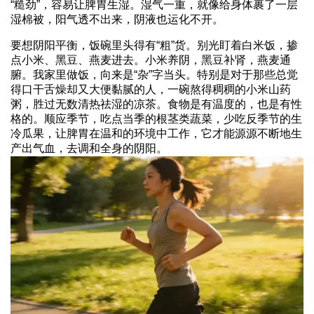
“糙劲”，容易让脾胃生湿。湿气一重，就像给身体裹了一层
湿棉被，阳气透不出来，阴液也运化不开。
要想阴阳平衡，饭碗里头得有“粗”货。别光盯着白米饭，掺
点小米、黑豆、燕麦进去。小米养阴，黑豆补肾，燕麦通
腑。我家里做饭，向来是“杂”字当头。特别是对于那些总觉
得口干舌燥却又大便黏腻的人，一碗熬得稠稠的小米山药
粥，胜过无数清热祛湿的凉茶。食物是有温度的，也是有性
格的。顺应季节，吃点当季的根茎类蔬菜，少吃反季节的生
冷瓜果，让脾胃在温和的环境中工作，它才能源源不断地生
产出气血，去调和全身的阴阳。