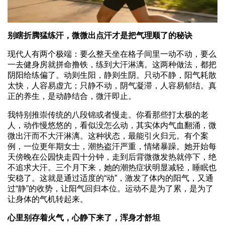
别瞎折腾猛练汗，微微出点汗才是把气理顺了的秘诀
现代人有两个极端：要么整天坐在格子间里一动不动，要么
一去健身房就拼命撸铁，练到大汗淋漓。这两种做法，都把
阴阳给练偏了。动则生阳，静则生阴。只动不静，阳气耗散
太快，人容易虚亢；只静不动，阴气凝滞，人容易郁结。真
正的养生，是动静结合，微汗即止。
我特别推崇传统的八段锦或者慢走。你看那些打太极的老
人，动作慢悠悠的，看似没怎么动，其实体内气血翻涌，微
微出汗而不大汗淋漓。这种状态，最能引火归元。有个案
例，一位更年期女士，潮热盗汗严重，情绪暴躁。她开始每
天傍晚在公园快走四十分钟，走到后背微微发热就停下，绝
不追求大汗。三个月下来，她的潮热症状明显减轻，睡眠也
安稳了。这就是通过适度的“动”，激发了体内的阳气，又通
过“静”的收势，让阳气回归本位。运动不是为了累，是为了
让身体的气机转起来。
心里别存着火气，心静下来了，浑身才舒坦