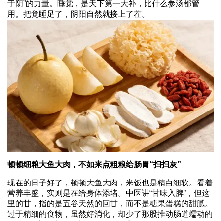
于阴”的力量。睡觉，是天下第一大补，比什么参汤都管
用。把觉睡足了，阴阳自然就接上了茬。
顿顿细粮大鱼大肉，不如来点粗粮给肠胃“扫扫灰”
现在的日子好了，顿顿大鱼大肉，米饭也是精白细软。看着
营养丰盛，实则是在给身体添堵。中医讲“甘味入脾”，但这
里的甘，指的是五谷天然的回甘，而不是糖果蛋糕的甜腻。
过于精细的食物，虽然好消化，却少了那股推动肠道蠕动的