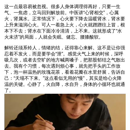
这一点最容易被忽视。很多人身体调理得再好，只要一生
气、一焦虑，立马回到解放前。中医讲“心肾相交”，心属
火，肾属水。正常情况下，心火要下降去温暖肾水，肾水要
上升来滋润心火。可人一着急上火，心火就蹭蹭往上冒，根
本下不去；肾水在下面冷冷清清，上不来。这就形成了“水
火未济”的局面，人就会失眠、健忘、腰膝酸软。
解铃还须系铃人，情绪的结，还得靠心来解。这不是让你强
忍着不发火，而是要学会“泄”。感觉火气上来的时候，深呼
吸几次，或者去空旷的地方喊两嗓子，把那股郁结之气散出
去。我有个习惯，每次遇到烦心事，就先把手头的工作放
下，泡一杯温热的玫瑰花茶，看着花瓣在水里舒展，告诉自
己：“天塌不下来。”这点看似无用的“慢”，其实是给心火降
温的关键。心静了，火自降，水自升，身体的小循环也就通
了。