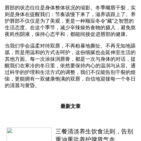
唇部的状态往往是身体整体状况的缩影。冬季嘴唇干裂，实
则是身体在提醒我们：节奏该慢下来了，滋养该跟上了。养
护唇部不仅仅是为了美观，更是一种顺应冬令“藏”之智慧的
生活态度。在这个季节，减少辛辣燥热食物的摄入，避免熬
夜耗伤阴液，保持心态平和，都能间接促进唇部的健康。
当我们学会温柔对待双唇，不再粗暴地撕扯、不再无知地舔
舐，而是用温和的方式去呵护，这份细腻也会延伸至生活的
其他方面。每一次涂抹润唇膏，都是一次与身体的对话，提
醒我们在寒冷的冬日里，依然要保持内心的温润与从容。通
过科学的护理和生活方式的调整，我们不仅能告别干裂的烦
恼，更能拥有一双健康饱满的双唇，自信地迎接每一个冬日
的清晨与黄昏。
最新文章
三餐清淡养生饮食法则，告别
重油重盐养护脾胃气血