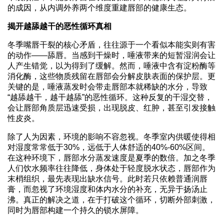
的成因，从内调外养两个维度重建唇部的健康生态。
揭开越舔越干的恶性循环真相
冬季嘴唇干裂的核心矛盾，往往源于一个看似本能实则有害
的动作——舔唇。当感到干燥时，唾液带来的短暂湿润会让
人产生错觉，以为得到了缓解。然而，唾液中含有淀粉酶等
消化酶，这些物质残留在唇部会分解皮肤表面的保护层。更
关键的是，唾液蒸发时会带走唇部本就稀缺的水分，导致
“越舔越干，越干越舔”的恶性循环。这种反复的干湿交替，
会让唇部角质层迅速受损，出现脱皮、红肿，甚至引发接触
性皮炎。
除了人为因素，环境的影响不容忽视。冬季室内供暖使得相
对湿度常常低于30%，远低于人体舒适的40%-60%区间。
在这种环境下，唇部水分蒸发速度是夏季的数倍。加之冬季
人们饮水频率往往降低，身体处于轻度脱水状态，唇部作为
末梢组织，最先表现出缺水信号。此时若只依赖普通润唇
膏，而忽视了环境湿度和体内水分的补充，无异于扬汤止
沸。真正的解决之道，在于打破这个循环，切断外部刺激，
同时为唇部构建一个持久的锁水屏障。