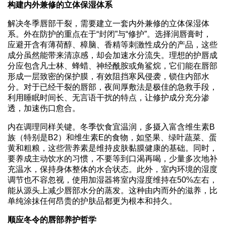
构建内外兼修的立体保湿体系
解决冬季唇部干裂，需要建立一套内外兼修的立体保湿体
系。外在防护的重点在于“封闭”与“修护”。选择润唇膏时，
应避开含有薄荷醇、樟脑、香精等刺激性成分的产品，这些
成分虽然能带来清凉感，却会加速水分流失。理想的护唇成
分应包含凡士林、蜂蜡、神经酰胺或角鲨烷，它们能在唇部
形成一层致密的保护膜，有效阻挡寒风侵袭，锁住内部水
分。对于已经干裂的唇部，夜间厚敷法是极佳的急救手段，
利用睡眠时间长、无言语干扰的特点，让修护成分充分渗
透，加速伤口愈合。
内在调理同样关键。冬季饮食宜温润，多摄入富含维生素B
族（特别是B2）和维生素E的食物，如坚果、绿叶蔬菜、蛋
黄和粗粮，这些营养素是维持皮肤黏膜健康的基础。同时，
要养成主动饮水的习惯，不要等到口渴再喝，少量多次地补
充温水，保持身体整体的水合状态。此外，室内环境的湿度
调节也不容忽视，使用加湿器将室内湿度维持在50%左右，
能从源头上减少唇部水分的蒸发。这种由内而外的滋养，比
单纯涂抹任何昂贵的护肤品都更为根本和持久。
顺应冬令的唇部养护哲学