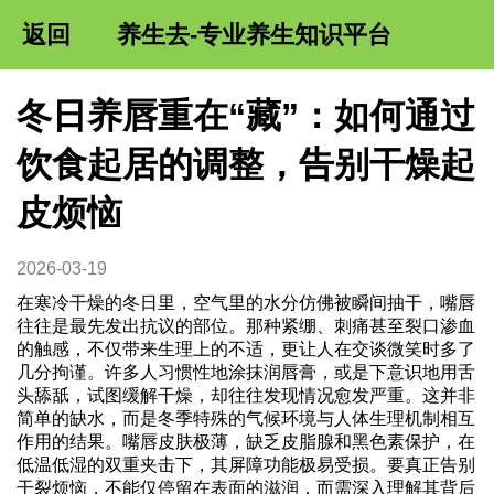
返回
养生去-专业养生知识平台
冬日养唇重在“藏”：如何通过
饮食起居的调整，告别干燥起
皮烦恼
2026-03-19
在寒冷干燥的冬日里，空气里的水分仿佛被瞬间抽干，嘴唇
往往是最先发出抗议的部位。那种紧绷、刺痛甚至裂口渗血
的触感，不仅带来生理上的不适，更让人在交谈微笑时多了
几分拘谨。许多人习惯性地涂抹润唇膏，或是下意识地用舌
头舔舐，试图缓解干燥，却往往发现情况愈发严重。这并非
简单的缺水，而是冬季特殊的气候环境与人体生理机制相互
作用的结果。嘴唇皮肤极薄，缺乏皮脂腺和黑色素保护，在
低温低湿的双重夹击下，其屏障功能极易受损。要真正告别
干裂烦恼，不能仅停留在表面的滋润，而需深入理解其背后