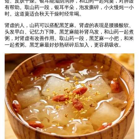
短、皮肤干燥。银耳能滋阴润肺，和山药一起炖羹，对肺虚
有帮助。取山药一段，银耳半朵，泡发撕碎，小火慢炖一小
时。这道羹适合秋天干燥时经常喝。
肾虚的人，山药可以搭配黑芝麻。肾虚的表现是腰膝酸软、
头发早白、记忆力下降。黑芝麻能补肾乌发，和山药一起煮
粥，对肾虚有改善作用。取山药一段，黑芝麻一小把，和米
一起煮粥。黑芝麻最好炒熟研碎后加入，更容易吸收。