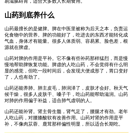
易滋腻碍胃，适合大多数人长期食用。
山药到底养什么
山药最擅长的是健脾。脾在中医里被称为后天之本，负责运
化食物中的营养。脾的功能好了，吃进去的东西才能转化成
气血，身体才有能量。很多人体质弱、容易累、脸色差，根
源就在脾虚。
山药对脾的作用是平补。它不像有些补药那样猛烈，而是慢
慢地帮助脾恢复功能。脾虚的人吃山药，不会觉得有什么明
显的感觉，但吃一段时间后，会发现大便成形了，胃口变好
了，人也有劲了。
山药还能养肺。肺主皮毛，肺润泽了，皮肤才会好。秋天气
候干燥，很多人皮肤干、嗓子干，吃山药能帮助滋润。山药
对肺的作用偏于补益，适合肺气虚弱的人。
山药还能补肾。肾主骨生髓，肾气足了，腰腿才有劲。老年
人吃山药，对腰膝酸软有改善作用。山药对肾的作用是平
补，不像肉苁蓉、鹿茸那样偏性明显，所以适合长期吃。