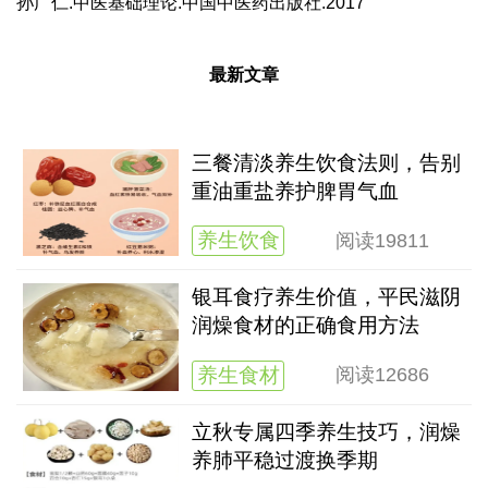
孙广仁.中医基础理论.中国中医药出版社.2017
最新文章
三餐清淡养生饮食法则，告别
重油重盐养护脾胃气血
养生饮食
阅读
19811
银耳食疗养生价值，平民滋阴
润燥食材的正确食用方法
养生食材
阅读
12686
立秋专属四季养生技巧，润燥
养肺平稳过渡换季期