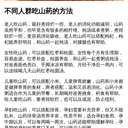
不同人群吃山药的方法
老人吃山药，最好煮得烂一些。老人的消化功能减弱，山药
虽然平和，但毕竟含有较多的粗纤维。炖汤或者煮粥，煮得
软烂一些，更容易消化吸收。老人吃山药可以搭配枸杞，枸
杞能养肝明目，和山药一起炖汤，对腰腿也有帮助。
女性吃山药，可以搭配红枣和桂圆。女性每个月有生理期，
容易血虚。红枣补血，桂圆养血，和山药一起煮粥或炖汤，
对改善面色苍白、手脚冰凉有帮助。月经干净后一周内，可
以连续喝几天山药红枣桂圆汤。
儿童吃山药，可以搭配小米。儿童脾胃娇嫩，山药和小米都
是健脾养胃的食材，两者搭配，温和又容易消化。山药小米
粥适合作为儿童的早餐，长期喝对改善挑食、积食有帮助。
给儿童吃山药，要煮得软烂，也可以压成泥，防止噎到。
孕妇吃山药，可以搭配排骨。孕妇需要补充营养，但又不能
乱补。山药排骨汤营养丰富，性质平和，适合孕妇食用。孕
中期以后，可以每周喝一两次。山药还能帮助缓解孕吐，孕
早期的孕妇如果胃口不好，可以喝点山药粥。