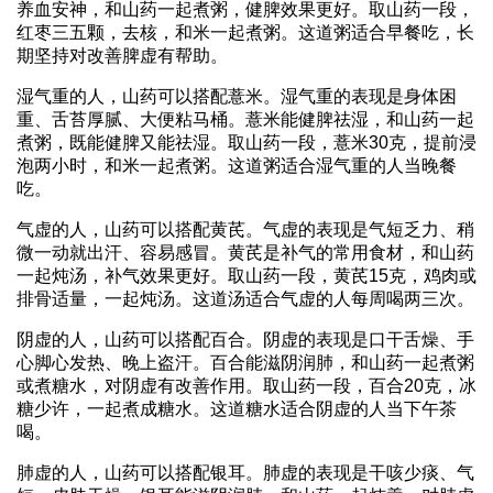
养血安神，和山药一起煮粥，健脾效果更好。取山药一段，
红枣三五颗，去核，和米一起煮粥。这道粥适合早餐吃，长
期坚持对改善脾虚有帮助。
湿气重的人，山药可以搭配薏米。湿气重的表现是身体困
重、舌苔厚腻、大便粘马桶。薏米能健脾祛湿，和山药一起
煮粥，既能健脾又能祛湿。取山药一段，薏米30克，提前浸
泡两小时，和米一起煮粥。这道粥适合湿气重的人当晚餐
吃。
气虚的人，山药可以搭配黄芪。气虚的表现是气短乏力、稍
微一动就出汗、容易感冒。黄芪是补气的常用食材，和山药
一起炖汤，补气效果更好。取山药一段，黄芪15克，鸡肉或
排骨适量，一起炖汤。这道汤适合气虚的人每周喝两三次。
阴虚的人，山药可以搭配百合。阴虚的表现是口干舌燥、手
心脚心发热、晚上盗汗。百合能滋阴润肺，和山药一起煮粥
或煮糖水，对阴虚有改善作用。取山药一段，百合20克，冰
糖少许，一起煮成糖水。这道糖水适合阴虚的人当下午茶
喝。
肺虚的人，山药可以搭配银耳。肺虚的表现是干咳少痰、气