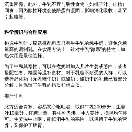
沉重困倦。此外，牛乳不宜与酸性食物（如橘子汁、山楂）
同食，因为酸性环境会使酪蛋白凝固，影响消化吸收，甚至
引起腹胀。
科学辨识与合理应用
挑选牛乳时，应选择配料表只有生牛乳的纯牛奶，避免含糖
量高的调制乳。在饮用方法上，针对牛乳“微寒”的特性，加
热饮用是最佳选择。
为了中和其寒性，可以在煮奶时加入几片生姜或葱白，或者
搭配红枣、桂圆等温补食材。对于乳糖不耐受的人群，可以
选择舒化奶（无乳糖牛奶）或酸奶，酸奶中的乳糖已被部分
分解，且保留了牛乳的钙质和蛋白质。
姜汁牛乳
此方适合胃寒、容易恶心呕吐者。取鲜牛乳200毫升，生姜
汁10毫升，红糖适量。将牛乳煮沸，冲入姜汁，搅拌均匀即
可。生姜温中止呕，能抵消牛乳的寒性，既保留了牛乳的营
养，又保护了脾胃。