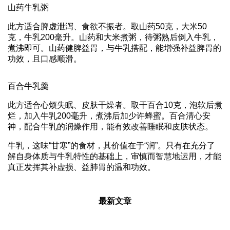
山药牛乳粥
此方适合脾虚泄泻、食欲不振者。取山药50克，大米50
克，牛乳200毫升。山药和大米煮粥，待粥熟后倒入牛乳，
煮沸即可。山药健脾益胃，与牛乳搭配，能增强补益脾胃的
功效，且口感顺滑。
百合牛乳羹
此方适合心烦失眠、皮肤干燥者。取干百合10克，泡软后煮
烂，加入牛乳200毫升，煮沸后加少许蜂蜜。百合清心安
神，配合牛乳的润燥作用，能有效改善睡眠和皮肤状态。
牛乳，这味“甘寒”的食材，其价值在于“润”。只有在充分了
解自身体质与牛乳特性的基础上，审慎而智慧地运用，才能
真正发挥其补虚损、益肺胃的温和功效。
最新文章