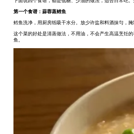
下面说四个食谱，都是低糖、少油的做法，适合日常吃。
第一个食谱：蒜蓉蒸鳕鱼
鳕鱼洗净，用厨房纸吸干水分。放少许盐和料酒抹匀，腌
这个菜的好处是清蒸做法，不用油，不会产生高温烹饪的
鱼。