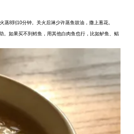
火蒸8到10分钟。关火后淋少许蒸鱼豉油，撒上葱花。
助。如果买不到鳕鱼，用其他白肉鱼也行，比如鲈鱼、鲳