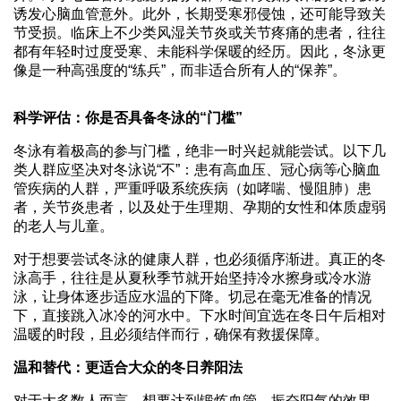
诱发心脑血管意外。此外，长期受寒邪侵蚀，还可能导致关
节受损。临床上不少类风湿关节炎或关节疼痛的患者，往往
都有年轻时过度受寒、未能科学保暖的经历。因此，冬泳更
像是一种高强度的“练兵”，而非适合所有人的“保养”。
科学评估：你是否具备冬泳的“门槛”
冬泳有着极高的参与门槛，绝非一时兴起就能尝试。以下几
类人群应坚决对冬泳说“不”：患有高血压、冠心病等心脑血
管疾病的人群，严重呼吸系统疾病（如哮喘、慢阻肺）患
者，关节炎患者，以及处于生理期、孕期的女性和体质虚弱
的老人与儿童。
对于想要尝试冬泳的健康人群，也必须循序渐进。真正的冬
泳高手，往往是从夏秋季节就开始坚持冷水擦身或冷水游
泳，让身体逐步适应水温的下降。切忌在毫无准备的情况
下，直接跳入冰冷的河水中。下水时间宜选在冬日午后相对
温暖的时段，且必须结伴而行，确保有救援保障。
温和替代：更适合大众的冬日养阳法
对于大多数人而言，想要达到锻炼血管、振奋阳气的效果，