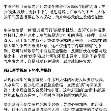
中医经典《黄帝内经》强调冬季养生应顺应“闭藏”之道，主
张“无泄皮肤，无扰乎阳”。意思是说，在寒冷的冬天，人体
的阳气应当潜藏在体内深处，为来年春天的生发储备能量。
冬泳恰恰是一种“反其道而行”的极限挑战。当37℃的体温骤
然接触几度的冰水，寒气极易透过打开的毛孔（腠理）长驱
直入。对于阳气本就不足或体质偏寒的人来说，身体需要调
动大量的阳气去抵御外寒。这不仅违背了冬季“藏精”的原
则，还可能导致寒气未能被完全驱散，反而潜伏在骨骼与经
络之中。这种“伏寒”在当时可能不显山露水，但到了春季阳
气生发之时，容易引发各种温病、感冒或旧疾复发。
现代医学视角下的生理挑战
从现代医学的角度审视，冬泳对人体的应激反应要求极高。
入水瞬间，皮肤毛细血管急剧收缩，血液被“挤”向深层脏
器；出水后血管又会反射性扩张。这种剧烈的“血管体操”虽
然能锻炼血管弹性，但同时也伴随着巨大的风险。
冷水刺激会使交感神经极度兴奋，导致心率加快、血压骤
升。对于心血管系统脆弱的人群，这种突如其来的负荷极易