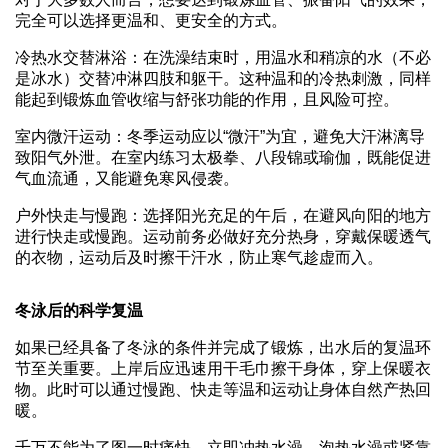
完全可以选择更温和、更安全的方式。
冷热水交替淋浴：在洗澡结束时，用温水和稍凉的水（不必
是冰水）交替冲淋四肢和躯干。这种温和的冷热刺激，同样
能起到锻炼血管收缩与舒张功能的作用，且风险可控。
室内微汗运动：冬季运动应以“微汗”为宜，避免大汗淋漓导
致阳气外泄。在室内练习太极拳、八段锦或瑜伽，既能促进
气血流通，又能避免寒风侵袭。
户外快走与慢跑：选择阳光充足的午后，在避风向阳的地方
进行快走或慢跑。运动前务必做好充分热身，穿戴保暖透气
的衣物，运动后及时擦干汗水，防止寒气趁虚而入。
冬泳后的科学复温
如果已经具备了冬泳的条件并完成了锻炼，出水后的复温环
节至关重要。上岸后应迅速用干毛巾擦干身体，穿上保暖衣
物。此时可以通过慢跑、快走等温和运动让身体自然产热回
暖。
千万不能为了图一时痛快，立即冲热水澡、泡热水澡或紧靠