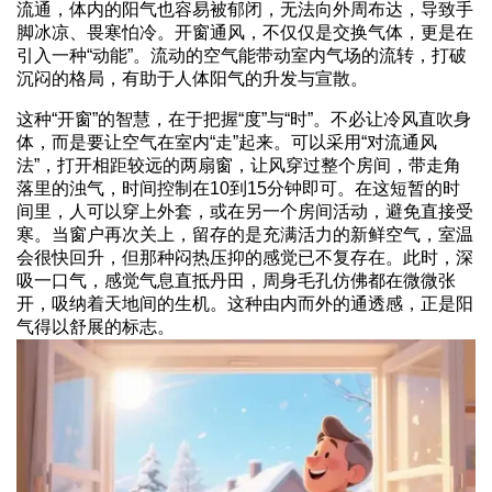
流通，体内的阳气也容易被郁闭，无法向外周布达，导致手
脚冰凉、畏寒怕冷。开窗通风，不仅仅是交换气体，更是在
引入一种“动能”。流动的空气能带动室内气场的流转，打破
沉闷的格局，有助于人体阳气的升发与宣散。
这种“开窗”的智慧，在于把握“度”与“时”。不必让冷风直吹身
体，而是要让空气在室内“走”起来。可以采用“对流通风
法”，打开相距较远的两扇窗，让风穿过整个房间，带走角
落里的浊气，时间控制在10到15分钟即可。在这短暂的时
间里，人可以穿上外套，或在另一个房间活动，避免直接受
寒。当窗户再次关上，留存的是充满活力的新鲜空气，室温
会很快回升，但那种闷热压抑的感觉已不复存在。此时，深
吸一口气，感觉气息直抵丹田，周身毛孔仿佛都在微微张
开，吸纳着天地间的生机。这种由内而外的通透感，正是阳
气得以舒展的标志。