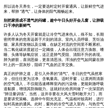
所以说冬天养生，一定要选时定时开窗通风，让新鲜空气进
来，帮肺 “透气”，让身体的阳气顺畅起来。
别把家捂成不透气的闷罐，趁中午日头好开会儿窗，让肺吸
口干净的新鲜气
许多人认为冬天开窗就是让冷空气进来伤人，殊不知，长期
密闭带来的危害远甚于片刻的清凉。室内人员呼吸、烹饪油
烟、家具挥发物以及尘螨，在缺乏对流的空间里不断累积。
当二氧化碳浓度超过一定阈值，人体会出现注意力涣散、嗜
睡、头痛等缺氧症状，这正是肺气受阻、清阳不升的表现。
肺为娇脏，喜润恶燥，更喜清恶浊。浑浊的空气如同蒙在肺
叶上的一层灰纱，阻碍了气血的正常交换。
真正的护肺之道，是引入外界的“清气”。冬日的空气虽然寒
冷，但往往更为洁净、含氧量高。适时开窗，让凛冽而清新
的空气涌入，不仅能迅速稀释室内的污染物，更能刺激呼吸
道黏膜，增强其防御能力。这就好比给房间做了一次深层的
“肺活量训练”。当然，这并非要在大风大雪时敞开大门，而
是要讲究策略。选择中午阳光充足、气温相对较高时，进行
短时高效的通风。此时，窗外的冷空气进入室内，与热空气