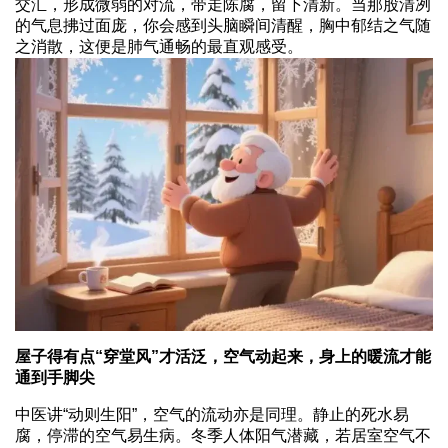
交汇，形成微弱的对流，带走陈腐，留下清新。当那股清冽
的气息拂过面庞，你会感到头脑瞬间清醒，胸中郁结之气随
之消散，这便是肺气通畅的最直观感受。
屋子得有点“穿堂风”才活泛，空气动起来，身上的暖流才能
通到手脚尖
中医讲“动则生阳”，空气的流动亦是同理。静止的死水易
腐，停滞的空气易生病。冬季人体阳气潜藏，若居室空气不