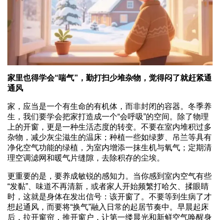
家里也得学会“喘气”，勤打扫少堆杂物，觉得闷了就赶紧通
通风
家，应当是一个有生命的有机体，而非封闭的容器。冬季养
生，我们要学会把家打造成一个“会呼吸”的空间。除了物理
上的开窗，更是一种生活态度的转变。不要在室内堆积过多
杂物，减少灰尘滋生的温床；种植一些如绿萝、吊兰等具有
净化空气功能的绿植，为室内增添一抹生机与氧气；定期清
理空调滤网和暖气片缝隙，去除积存的尘埃。
更重要的是，要养成敏锐的感知力。当你感到室内空气有些
“发黏”、味道不再清新，或者家人开始频繁打哈欠、揉眼睛
时，这就是身体在发出信号：该开窗了。不要等到生病了才
想起通风，而要将“换气”融入日常的起居节奏中。早晨起床
后，拉开窗帘，推开窗户，让第一缕晨光和新鲜空气唤醒身