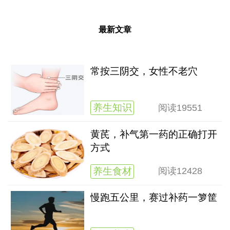
最新文章
常按三阴交，女性不老穴
养生知识
阅读
19551
黄芪，补气第一药的正确打开
方式
养生食材
阅读
12428
慢跑五公里，赛过补药一箩筐